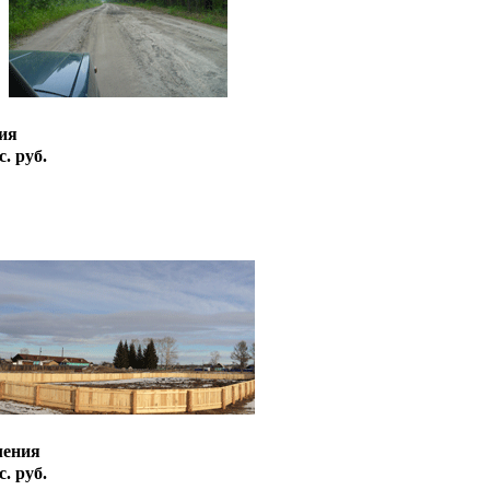
ия
. руб.
ления
. руб.