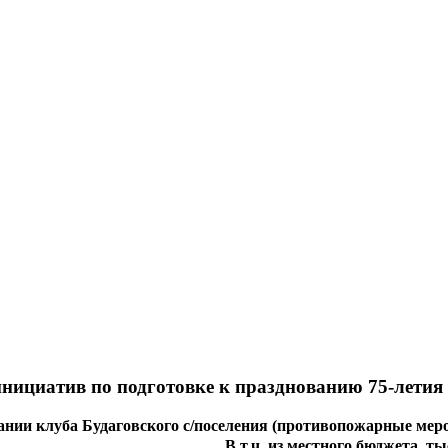
нициатив по подготовке к празднованию 75-летия 
ании клуба Будаговского с/поселения (противопожарные мер
В т.ч. из местного бюджета, тыс