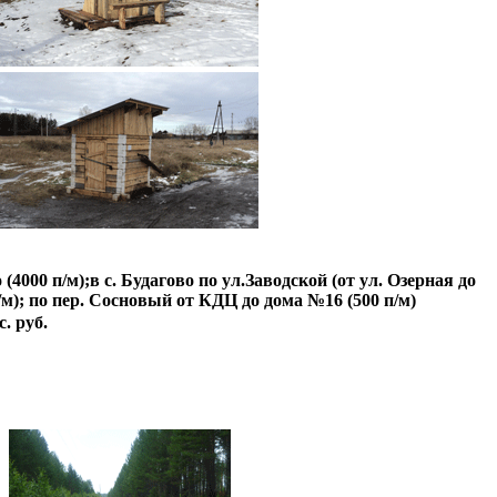
000 п/м);в с. Будагово по ул.Заводской (от ул. Озерная до
п/м); по пер. Сосновый от КДЦ до дома №16 (500 п/м)
. руб.